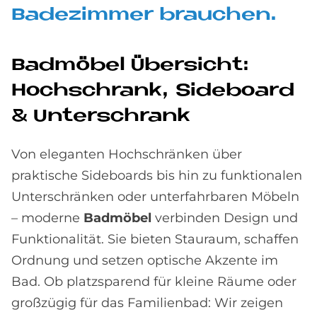
Ba­de­zim­mer brau­chen.
Bad­mö­bel Über­si­cht:
Hoch­schrank, Si­de­board
& Un­ter­schrank
Von eleganten Hochschränken über
praktische Sideboards bis hin zu funktionalen
Unterschränken oder unterfahrbaren Möbeln
– moderne
Badmöbel
verbinden Design und
Funktionalität. Sie bieten Stauraum, schaffen
Ordnung und setzen optische Akzente im
Bad. Ob platzsparend für kleine Räume oder
großzügig für das Familienbad: Wir zeigen