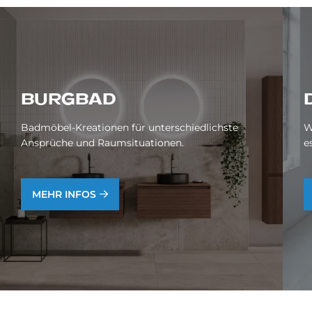
BURG­BAD
Badmöbel-Kreationen für unterschiedlichste
W
Ansprüche und Raumsituationen.
e
MEHR INFOS