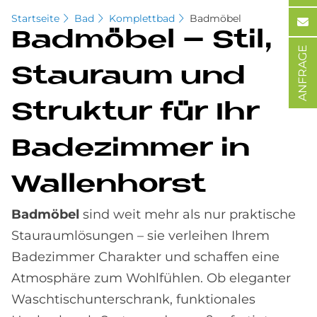
Startseite
Bad
Komplettbad
Badmöbel
Bad­mö­bel – Stil,
ANFRAGE
Stau­raum und
Struk­tur für Ihr
Ba­de­zim­mer in
Wal­len­horst
Badmöbel
sind weit mehr als nur praktische
Stauraumlösungen – sie verleihen Ihrem
Badezimmer Charakter und schaffen eine
Atmosphäre zum Wohlfühlen. Ob eleganter
Waschtischunterschrank, funktionales