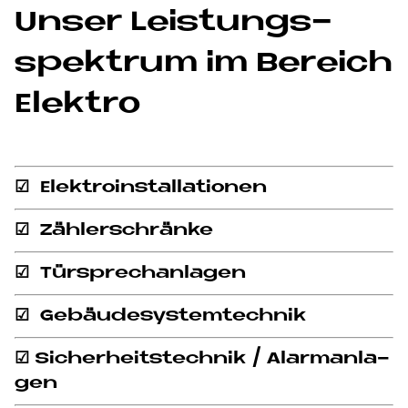
Un­ser Lei­stungs­
spek­trum im Be­reich
Elek­tro
☑ Elek­tro­in­stal­la­tio­nen
☑ Zäh­ler­schrän­ke
☑ Tür­sprech­an­la­gen
☑ Ge­bäu­de­sy­stem­tech­nik
☑ Si­cher­heits­tech­nik / Alarm­an­la­
gen