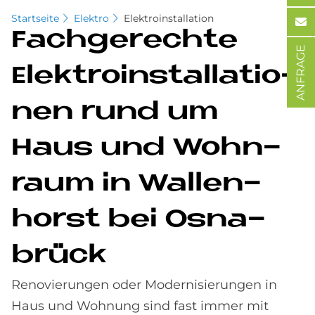
Startseite
Elektro
Elektroinstallation
Fach­ge­rech­te
ANFRAGE
Elek­tro­in­stal­la­tio­
nen rund um
Haus und Wohn­
raum in Wal­len­
horst bei Os­na­
brück
Renovierungen oder Modernisierungen in
Haus und Wohnung sind fast immer mit