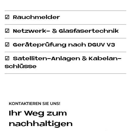
☑ Rauch­mel­der
☑ Netz­werk- & Glas­fa­ser­tech­nik
☑ Ge­rä­te­prü­fung nach DGUV V3
☑ Sa­tel­li­ten-An­la­gen & Ka­bel­an­
schlüs­se
KONTAKTIEREN SIE UNS!
Ihr Weg zum
nachhaltigen