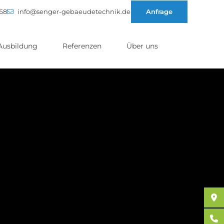
 68
info@senger-gebaeudetechnik.de
Anfrage
Ausbildung
Referenzen
Über uns