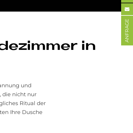
ANFRAGE
de­zim­mer in
pannung und
 die nicht nur
gliches Ritual der
lten Ihre Dusche