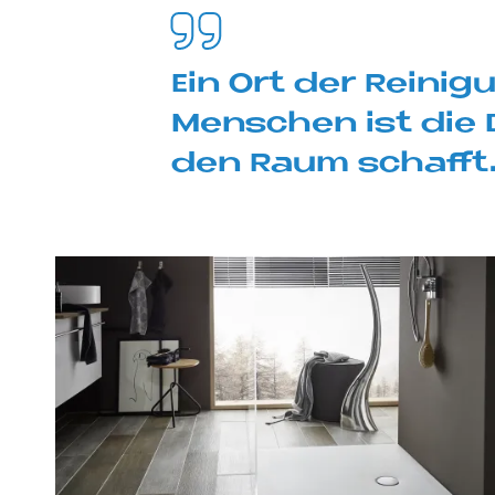
Ein Ort der Rei­ni­g
Men­schen ist die D
den Raum schaf­ft