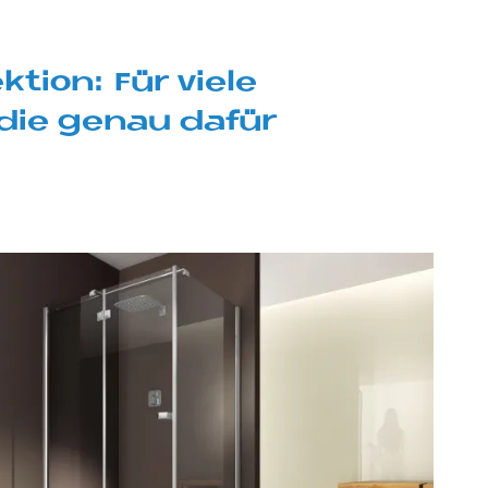
ti­on: Für vie­le
die ge­nau da­für