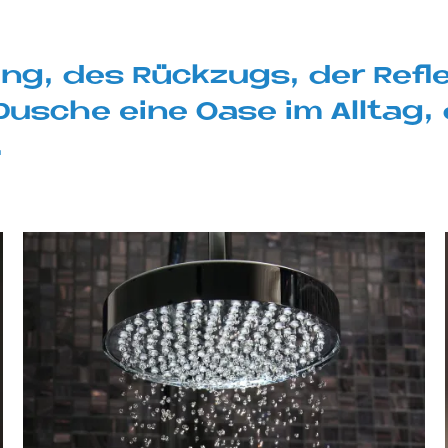
ung, des Rück­zu­gs, der Re­flek­
u­sche eine Oase im All­tag, 
.