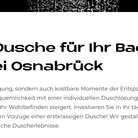
u­sche für Ihr Ba­
ei Os­na­brück
inigung, sondern auch kostbare Momente der Ents
emlichkeit mit einer individuellen Duschlösung,
hr Wohlbefinden steigert. Investieren Sie in Ihr tä
en Vorzüge einer erstklassigen Dusche! Wir gesta
iche Duscherlebnisse.