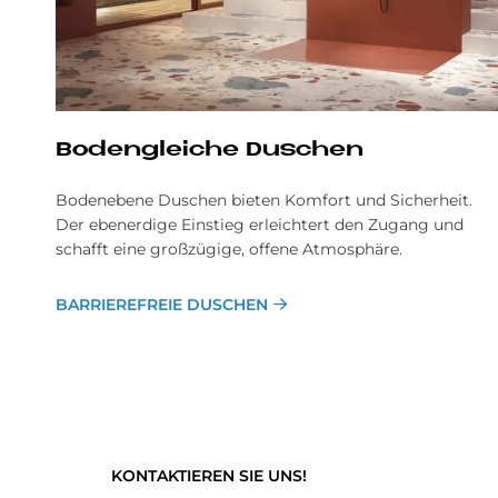
Bo­den­gleiche Du­schen
Bodenebene Duschen bieten Kom­fort und Sicher­heit.
Der eben­erdige Ein­stieg er­leichtert den Zu­gang und
schaf­ft eine großzügige, offene Atmosphäre.
BARRIEREFREIE DUSCHEN
KONTAKTIEREN SIE UNS!