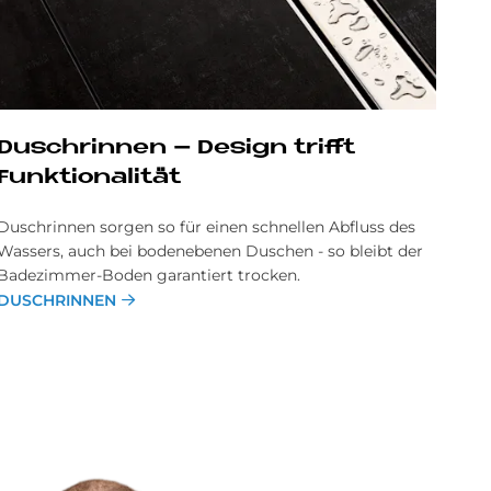
Dusch­rin­nen – De­sign trif­ft
Funk­tio­na­li­tät
Duschrinnen sorgen so für einen schnellen Abfluss des
Wassers, auch bei bodenebenen Duschen - so bleibt der
Badezimmer-Boden garantiert trocken.
DUSCHRINNEN