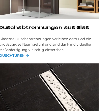
Dusch­ab­tren­nun­gen aus Glas
Gläserne Duschabtrennungen verleihen dem Bad ein
großzügiges Raum­gefühl und sind dank individueller
Maß­anfertigung vielseitig einsetzbar.
DUSCHTÜREN