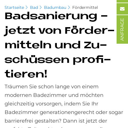
Startseite
Bad
Badumbau
Fördermittel
Bad­sa­nie­rung -
ANFRAGE
jet­zt von För­der­
mit­teln und Zu­
schüs­sen pro­fi­
tie­ren!
Träumen Sie schon lange von einem
modernen Badezimmer und möchten
gleichzeitig vorsorgen, indem Sie Ihr
Badezimmer generationengerecht oder sogar
barrierefrei gestalten? Dann ist jetzt der