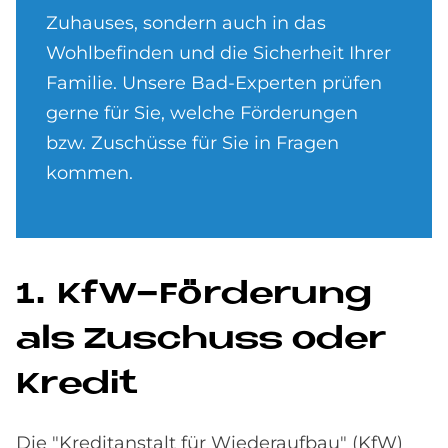
Zuhauses, sondern auch in das
Wohlbefinden und die Sicherheit Ihrer
Familie. Unsere Bad-Experten prüfen
gerne für Sie, welche Förderungen
bzw. Zuschüsse für Sie in Fragen
kommen.
1. KfW-För­de­rung
als Zu­schuss oder
Kre­dit
Die "Kreditanstalt für Wiederaufbau" (KfW)