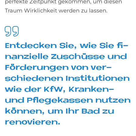
perfekte Zeitpunkt gekommen, um diesen
Traum Wirklichkeit werden zu lassen.
Ent­decken Sie, wie Sie fi­
nan­zi­el­le Zu­schüs­se und
För­de­run­gen von ver­
schie­de­nen In­sti­tu­tio­nen
wie der KfW, Kran­ken-
und Pfle­ge­kas­sen nut­zen
kön­nen, um Ihr Bad zu
re­no­vie­ren.