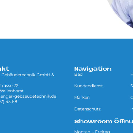
akt
Navigation
Bad
H
r Gebäudetechnik GmbH &
trasse 72
Kundendienst
S
Wallenhorst
senger-gebaeudetechnik.de
Marken
O
07) 45 68
Datenschutz
I
Showroom Öffnu
Montag – Freitag