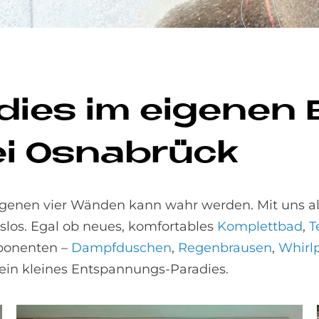
dies im ei­ge­nen 
ei Os­na­brück
genen vier Wänden kann wahr werden. Mit uns al
slos. Egal ob neues, komfortables
Komplettbad
,
T
ponenten –
Dampfduschen
,
Regenbrausen
,
Whirl
n kleines Entspannungs-Paradies.