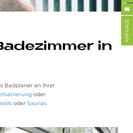
ANFRAGE
Ba­de­zim­mer in
s Badplaner an Ihrer
eilsanierung
oder
pools
oder
Saunas