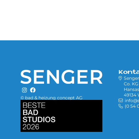
Kont
Senge
Co. KG
Hansas
49134 
© bad & heizung concept AG
info@
Bild
(0 54 