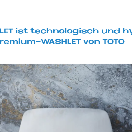
LET ist tech­no­lo­gisch und hy
re­mi­um-WA­SH­LET von TOTO