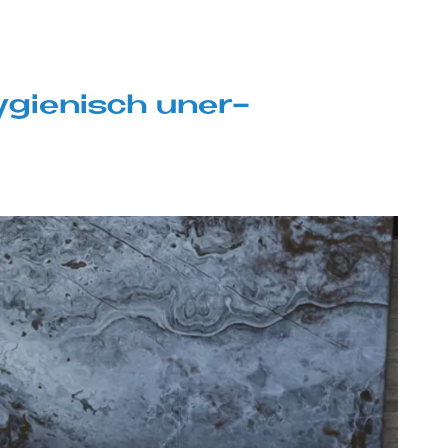
­gie­nisch un­er­