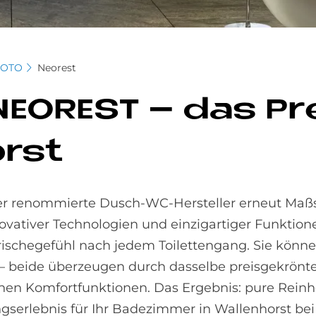
TOTO
Neorest
 NEO­REST – das P
orst
er renommierte Dusch-WC-Hersteller erneut Maß
vativer Technologien und einzigartiger Funktione
rischegefühl nach jedem Toilettengang. Sie könn
 beide überzeugen durch dasselbe preisgekrönte
chen Komfortfunktionen. Das Ergebnis: pure Reinhe
serlebnis für Ihr Badezimmer in Wallenhorst be