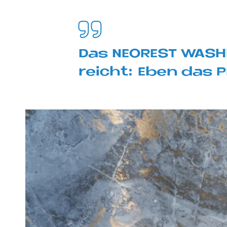
Das NEO­REST WA­SH­
reicht: Eben das P