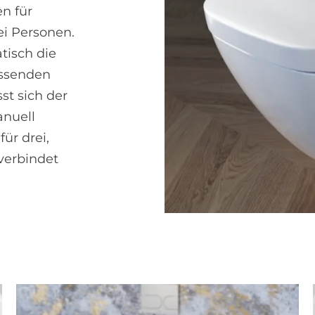
en für
ei Personen.
tisch die
assenden
st sich der
nuell
ür drei,
verbindet
m