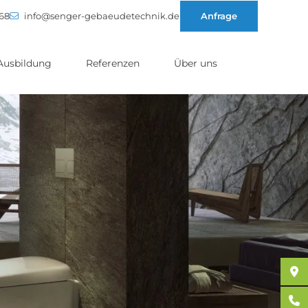
 68
info@senger-gebaeudetechnik.de
Anfrage
Ausbildung
Referenzen
Über uns