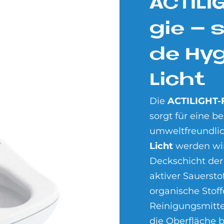
AC­TI­L
gie – s
de Hy­
Li­cht
Die
ACTILIGHT-
sorgt für eine 
umweltfreundlic
Licht
werden winz
Deckschicht der
aktiver Sauersto
organische Stoff
Reinigungsmitte
die Oberfläche b