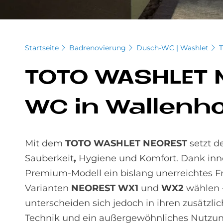
Startseite
Badrenovierung
Dusch-WC | Washlet
TOTO WA­SH­LET
WC in Wal­len­h
Mit dem
TOTO WASHLET NEOREST
setzt d
Sauberkeit
,
Hygiene und Komfort. Dank inno
Premium-Modell ein bislang unerreichtes F
Varianten
NEOREST WX1
und
WX2
wählen –
unterscheiden sich jedoch in ihren zusätzli
Technik und ein außergewöhnliches Nutzung