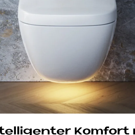
el­li­gen­ter Kom­fort 