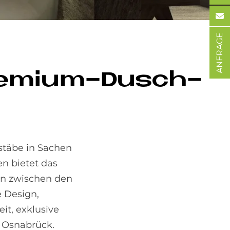
ANFRAGE
re­mi­um-Dusch-
stäbe in Sachen
n bietet das
en zwischen den
 Design,
it, exklusive
i Osnabrück.