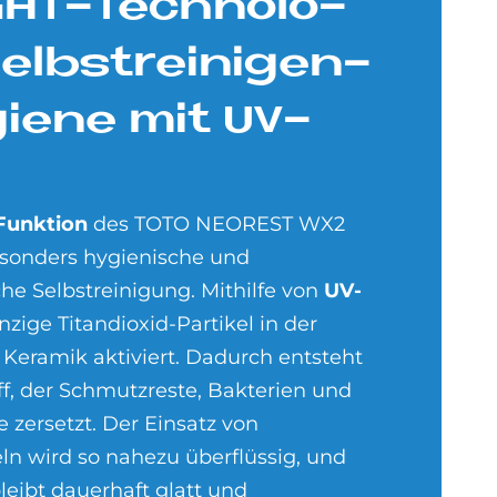
IG­HT-Tech­no­lo­
elbst­rei­ni­gen­
gie­ne mit UV-
Funktion
des TOTO NEOREST WX2
besonders hygienische und
he Selbstreinigung. Mithilfe von
UV-
ige Titandioxid-Partikel in der
 Keramik aktiviert. Dadurch entsteht
ff, der Schmutzreste, Bakterien und
e zersetzt. Der Einsatz von
ln wird so nahezu überflüssig, und
leibt dauerhaft glatt und