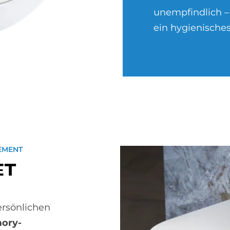
unempfindlich –
ein hygienische
EMENT
ET
ersönlichen
ory-