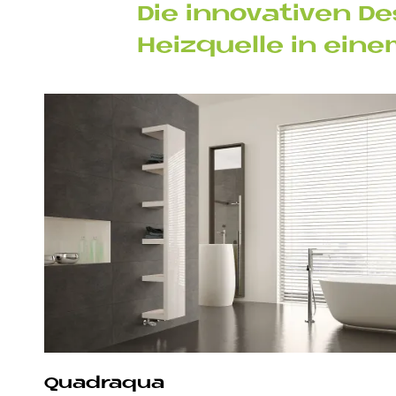
Die in­no­va­ti­ven
Heiz­quel­le in ei­n
Qua­draqua