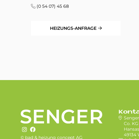
(0 54 07) 45 68
HEIZUNGS-ANFRAGE
Kont
Senge
Co. KG
Hansas
49134 
© bad & heizung concept AG