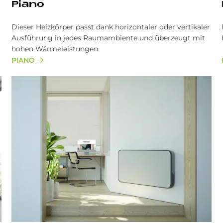
Pia­no
Dieser Heizkörper pas­st dank horizon­taler oder ver­tika­ler
Aus­führung in jedes Raum­ambiente und über­zeugt mit
hohen Wärmeleistungen.
PIANO