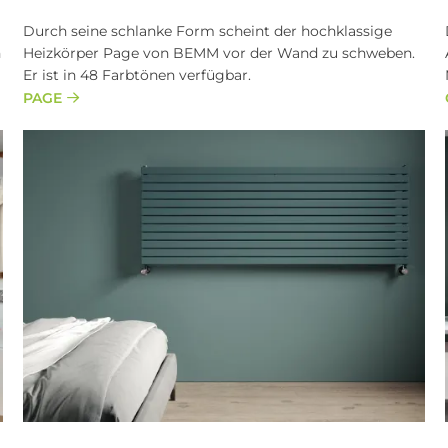
Durch seine schlanke Form scheint der hochklassige
n
Heizkörper Page von BEMM vor der Wand zu schweben.
Er ist in 48 Farbtönen verfügbar.
PAGE