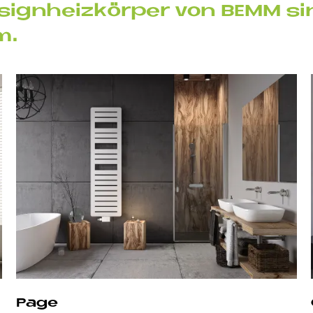
 De­sign­heiz­kör­per von BEMM
em.
Page