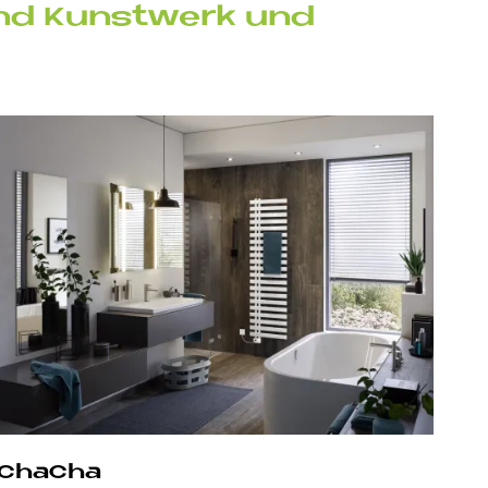
 sind Kunst­werk und
ChaCha