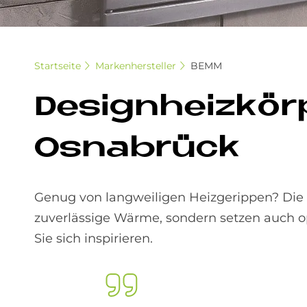
Startseite
Markenhersteller
BEMM
De­sign­heiz­kör
Os­na­brück
Genug von langweiligen Heizgerippen? Die
zuverlässige Wärme, sondern setzen auch op
Sie sich inspirieren.