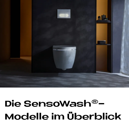
Die Sen­so­Wa­s­h®-
Mo­del­le im Über­bli­ck