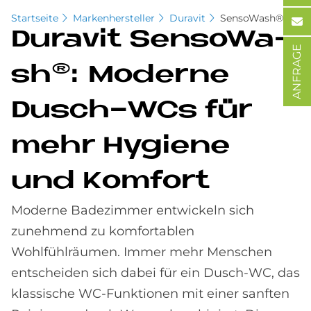
Startseite
Markenhersteller
Duravit
SensoWash®
Du­ra­vit Sen­so­Wa­
ANFRAGE
s­h®: Mo­der­ne
Dusch-WCs für
mehr Hy­gie­ne
und Kom­fort
Moderne Badezimmer entwickeln sich
zunehmend zu komfortablen
Wohlfühlräumen. Immer mehr Menschen
entscheiden sich dabei für ein Dusch-WC, das
klassische WC-Funktionen mit einer sanften