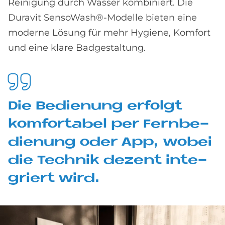
Reinigung durch Wasser kombiniert. Die
Duravit SensoWash®-Modelle bieten eine
moderne Lösung für mehr Hygiene, Komfort
und eine klare Badgestaltung.
Die Be­die­n­ung er­fol­gt
kom­for­ta­bel per Fern­be­
die­n­ung oder App, wo­bei
die Tech­nik de­zent in­te­
griert wird.