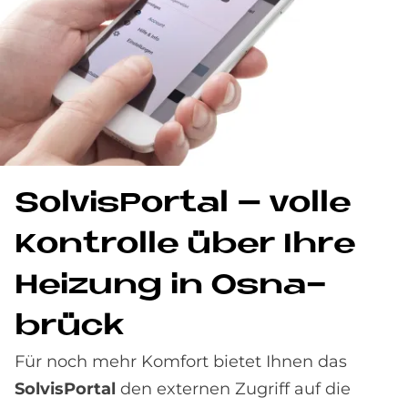
Sol­visPor­tal – vol­le
Kon­trol­le über Ihre
Hei­zung in Os­na­
brück
Für noch mehr Komfort bietet Ihnen das
SolvisPortal
den externen Zugriff auf die