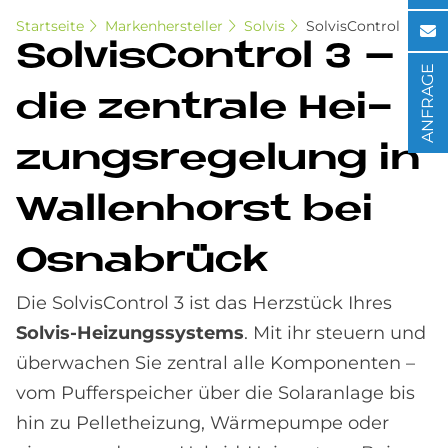
Startseite
Markenhersteller
Solvis
SolvisControl
Sol­vis­Con­trol 3 –
ANFRAGE
die zen­tra­le Hei­
zungs­re­ge­lung in
Wal­len­horst bei
Os­na­brück
Die SolvisControl 3 ist das Herzstück Ihres
Solvis-Heizungssystems
. Mit ihr steuern und
überwachen Sie zentral alle Komponenten –
vom Pufferspeicher über die Solaranlage bis
hin zu Pelletheizung, Wärmepumpe oder