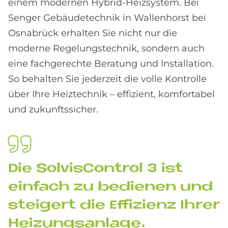
einem modernen Hybrid-Heizsystem. Bei
Senger Gebäudetechnik in Wallenhorst bei
Osnabrück erhalten Sie nicht nur die
moderne Regelungstechnik, sondern auch
eine fachgerechte Beratung und Installation.
So behalten Sie jederzeit die volle Kontrolle
über Ihre Heiztechnik – effizient, komfortabel
und zukunftssicher.
Die Sol­vis­Con­trol 3 ist
ein­fach zu be­die­nen und
stei­gert die Ef­fi­zi­enz Ih­rer
Hei­zungs­an­la­ge.